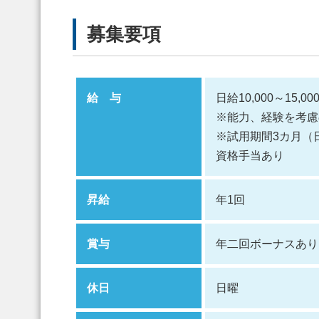
募集要項
給 与
日給10,000～15,00
※能力、経験を考慮
※試用期間3カ月（日給8
資格手当あり
昇給
年1回
賞与
年二回ボーナスあり
休日
日曜