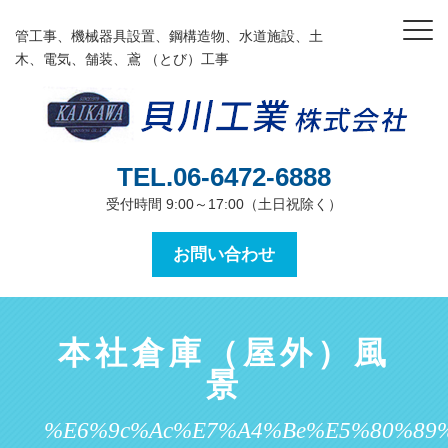
管工事、機械器具設置、鋼構造物、水道施設、土
木、電気、舗装、鳶 （とび）工事
TEL.06-6472-6888
受付時間 9:00～17:00（土日祝除く）
お問い合わせ
本社倉庫（屋外）風
景
%e6%9c%ac%e7%a4%be%e5%80%89